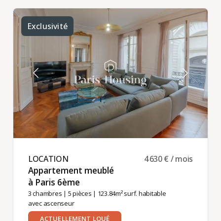
Exclusivité
LOCATION ​
4 630 € / mois
Appartement meublé
à Paris 6ème ​
3 chambres
|
5 pièces
| 123.84m² surf. habitable
avec ascenseur
ACTUELLEMENT LOUÉ