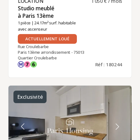
LOCATION ​
1 050 € / mois
Studio meublé
à Paris 13ème ​
1 pièce
| 24.17m² surf. habitable
avec ascenseur
ACTUELLEMENT LOUÉ
Rue Croulebarbe
Paris 13ème arrondissement - 75013
Quartier Croulebarbe
Réf : 180244
Exclusivité