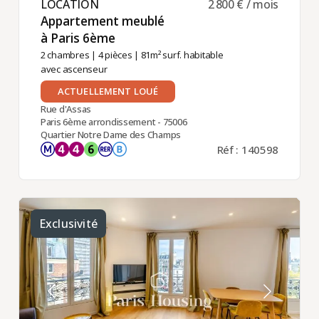
LOCATION ​
2 800 € / mois
Appartement meublé
à Paris 6ème ​
2 chambres
|
4 pièces
| 81m² surf. habitable
avec ascenseur
ACTUELLEMENT LOUÉ
Rue d'Assas
Paris 6ème arrondissement - 75006
Quartier Notre Dame des Champs
Réf : 140598
Exclusivité