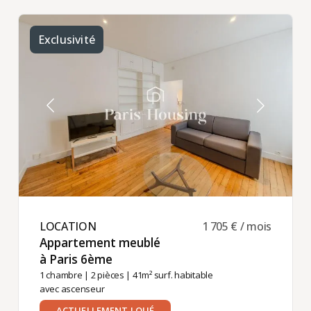
Exclusivité
LOCATION ​
1 705 € / mois
Appartement meublé
à Paris 6ème ​
1 chambre
|
2 pièces
| 41m² surf. habitable
avec ascenseur
ACTUELLEMENT LOUÉ