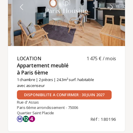
LOCATION ​
1 475 € / mois
Appartement meublé
à Paris 6ème ​
1 chambre
|
2 pièces
| 24.3m² surf. habitable
avec ascenseur
DISPONIBILITE A CONFIRMER : 30 JUIN 2027
Rue d' Assas
Paris 6ème arrondissement - 75006
Quartier Saint Placide
Réf : 180196