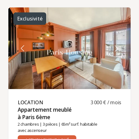
Exclusivité
LOCATION ​
3 000 € / mois
Appartement meublé
à Paris 6ème ​
2 chambres
|
3 pièces
| 65m² surf. habitable
avec ascenseur