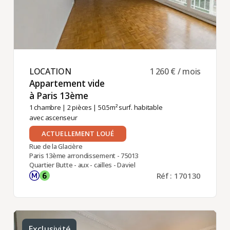
LOCATION ​
1 260 € / mois
Appartement vide
à Paris 13ème ​
1 chambre
|
2 pièces
| 50.5m² surf. habitable
avec ascenseur
ACTUELLEMENT LOUÉ
Rue de la Glacière
Paris 13ème arrondissement - 75013
Quartier Butte - aux - cailles - Daviel
Réf : 170130
Exclusivité