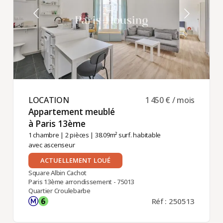
LOCATION ​
1 450 € / mois
Appartement meublé
à Paris 13ème ​
1 chambre
|
2 pièces
| 38.09m² surf. habitable
avec ascenseur
ACTUELLEMENT LOUÉ
Square Albin Cachot
Paris 13ème arrondissement - 75013
Quartier Croulebarbe
Réf : 250513