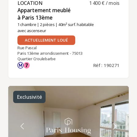
LOCATION ​
1 400 € / mois
Appartement meublé
à Paris 13ème ​
1 chambre
|
2 pièces
| 40m² surf. habitable
avec ascenseur
ACTUELLEMENT LOUÉ
Rue Pascal
Paris 13ème arrondissement - 75013
Quartier Croulebarbe
Réf : 190271
Exclusivité