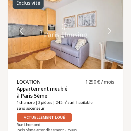
de Grâce
Exclusivité
LOCATION ​
1 250 € / mois
Appartement meublé
à Paris 5ème ​
1 chambre
|
2 pièces
| 24.5m² surf. habitable
sans ascenseur
ACTUELLEMENT LOUÉ
Rue Lhomond
Paris 5ème arrondissement - 75005