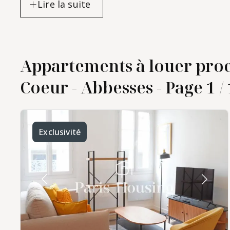
Appartements à louer proc
location
Coeur - Abbesses - Page 1 / 
d'appartement me
dans le quartier de
Montmartre - Sacr
Coeur - Abbesses
Exclusivité