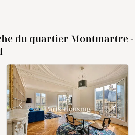
he du quartier Montmartre -
1
ublé
é