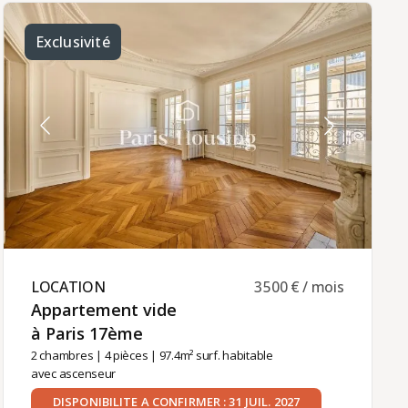
WC.Chauffage et eau chaude individuels
électriques.Location meublée disponible pour un
contrat à titre de résidence principale ou
Exclusivité
résidence secondaire (bail Code civil).Loyer
mensuel : 605 € charges comprises, dont 20 € de
charges communes.La gestion locative de cet
appartement est assurée par Paris‑Housing,
garantissant un accompagnement professionnel
et fiable tout au long de votre séjour.
LOCATION ​
3 500 € / mois
Appartement vide
à Paris 17ème ​
2 chambres
|
4 pièces
| 97.4m² surf. habitable
avec ascenseur
DISPONIBILITE A CONFIRMER : 31 JUIL. 2027