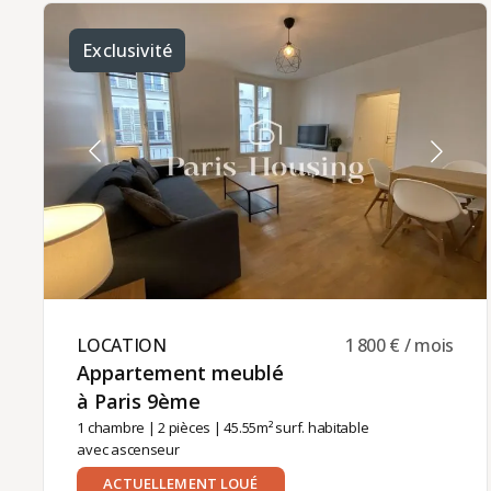
dressing- un séjour double avec salle à manger et
balcon- quatre chambres- une cuisine ouverte sur
la salle à manger avec coin repas- une salle de
Exclusivité
bains- trois salles de douche- deux WC séparés
avec lave-mainsMobilier contemporain et
équipements récents.Location meublée
disponible pour un contrat à titre de résidence
principale du locataire, logement de fonction
(pour un bail société) ou résidence secondaire du
locataire (bail code civil).Loyer mensuel : 5230 €
charges comprises, dont 450€ de charges
communes.Chauffage et eau chaude collectif
(Inclus dans les charges).La gestion locative de cet
appartement est assurée par Paris‑Housing,
garantissant un accompagnement professionnel
et fiable tout au long de votre séjour.
LOCATION ​
1 800 € / mois
Appartement meublé
à Paris 9ème ​
1 chambre
|
2 pièces
| 45.55m² surf. habitable
avec ascenseur
ACTUELLEMENT LOUÉ