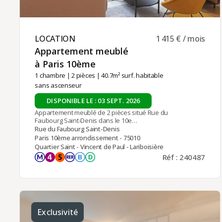
LOCATION ​
1 415 € / mois
Appartement meublé
à Paris 10ème ​
1 chambre
|
2 pièces
| 40.7m² surf. habitable
sans ascenseur
DISPONIBLE LE : 03 SEPT. 2026
Appartement meublé de 2 pièces situé Rue du
Faubourg Saint-Denis dans le 10e
arrondissement de Paris, à proximité des
Rue du Faubourg Saint-Denis
commerces, de la Gare du Nord (lignes 4 et 5, RER
Paris 10ème arrondissement - 75010
B et D) et de la Gare de l'Est.Situé en rez-de-
Quartier Saint - Vincent de Paul - Lariboisière
chaussée d'un immeuble ancien, cet appartement
Réf : 240487
se compose de :- un séjour avec une cuisine
américaine, aménagée et entièrement équipée,-
une chambre double,- une salle de douche avec
WC.Chauffage et eau chaude individuels
électriques.Location meublée disponible pour un
contrat à titre de résidence principale du locataire,
logement de fonction (bail société) ou résidence
Exclusivité
secondaire (bail Code civil).Loyer mensuel : 1 415 €