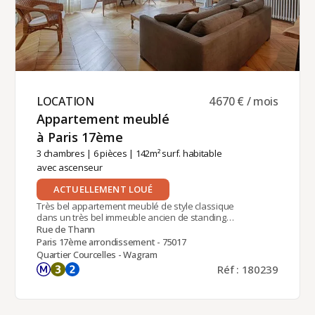
LOCATION ​
4 670 € / mois
Appartement meublé
à Paris 17ème ​
3 chambres
|
6 pièces
| 142m² surf. habitable
avec ascenseur
ACTUELLEMENT LOUÉ
Très bel appartement meublé de style classique
dans un très bel immeuble ancien de standing
avec gardien situé dans une petite rue calme et à
Rue de Thann
proximité immédiate du parc Monceau. Situé au
Paris 17ème arrondissement - 75017
3ème étage avec ascenseur, Il comprend : une
Quartier Courcelles - Wagram
entrée, deux grandes pièces de séjour, une belle
Réf : 180239
cuisine dinatoire, trois chambres dont une
chambre parentale avec salle de bain attenante,
une salle de douche et un wc séparé. Chauffage
individuel au gaz. Appartement entièrement