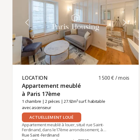
charges comprises, dont 80 € de charges
communes.La gestion locative de cet
appartement est assurée par Paris‑Housing,
garantissant un accompagnement professionnel
et fiable tout au long de votre séjour.
LOCATION ​
1 500 € / mois
Appartement meublé
à Paris 17ème ​
1 chambre
|
2 pièces
| 27.92m² surf. habitable
avec ascenseur
ACTUELLEMENT LOUÉ
Appartement meublé à louer, situé rue Saint-
Ferdinand, dans le17ème arrondissement, à
proximité des stations Argentine (Ligne 1) et Porte
Rue Saint-Ferdinand
Maillot (RER C).Situé au 4ème étage avec