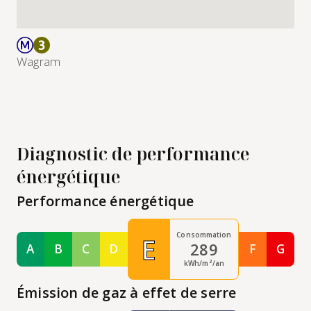
Wagram
Diagnostic de performance
énergétique
Performance énergétique
Consommation
E
289
A
B
C
D
F
G
Classe A
Classe B
Classe C
Classe D
Classe F
Class
kWh/m²/an
Émission de gaz à effet de serre