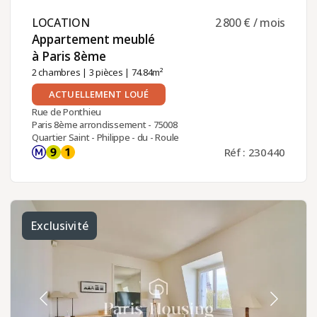
LOCATION ​
2 800 € / mois
Appartement meublé
à Paris 8ème ​
2 chambres
|
3 pièces
| 74.84m²
ACTUELLEMENT LOUÉ
Rue de Ponthieu
Paris 8ème arrondissement - 75008
Quartier Saint - Philippe - du - Roule
Réf : 230440
Exclusivité