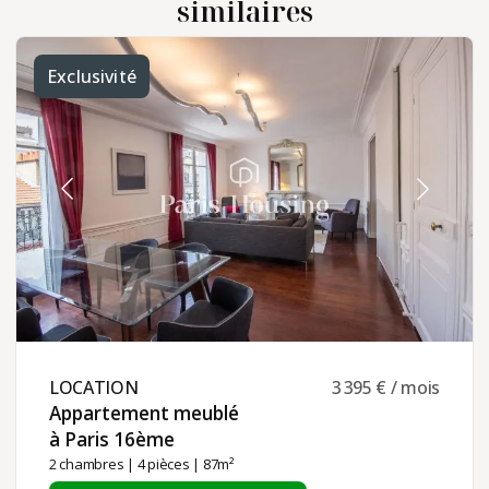
similaires
Exclusivité
LOCATION ​
3 395 € / mois
Appartement meublé
à Paris 16ème ​
2 chambres
|
4 pièces
| 87m²