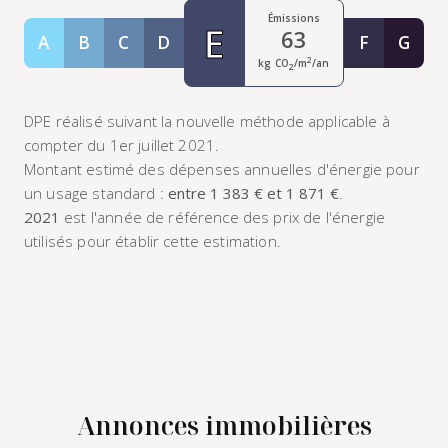
Émissions
E
63
A
B
C
D
F
G
Classe A
Classe B
Classe C
Classe D
Classe F
Class
2
kg CO
/m
/an
2
DPE réalisé suivant la nouvelle méthode applicable à
compter du 1er juillet 2021.
Montant estimé des dépenses annuelles d'énergie pour
un usage standard :
entre 1 383 € et 1 871 €
.
2021
est l'année de référence des prix de l'énergie
utilisés pour établir cette estimation.
Annonces immobilières