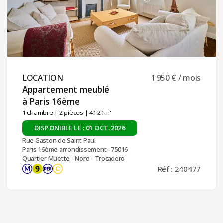
LOCATION ​
1 950 € / mois
Appartement meublé
à Paris 16ème ​
1 chambre
|
2 pièces
| 41.21m²
DISPONIBLE LE : 01 OCT. 2026
Rue Gaston de Saint Paul
Paris 16ème arrondissement - 75016
Quartier Muette - Nord - Trocadero
Réf : 240477