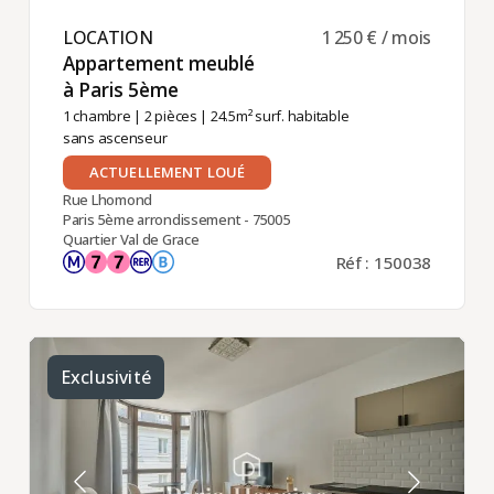
LOCATION ​
1 250 € / mois
Appartement meublé
à Paris 5ème ​
1 chambre
|
2 pièces
| 24.5m² surf. habitable
sans ascenseur
ACTUELLEMENT LOUÉ
Rue Lhomond
Paris 5ème arrondissement - 75005
Quartier Val de Grace
Réf : 150038
Exclusivité