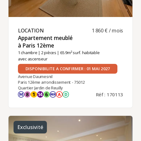
LOCATION ​
1 860 € / mois
Appartement meublé
à Paris 12ème ​
1 chambre
|
2 pièces
| 65.9m² surf. habitable
avec ascenseur
DISPONIBILITE A CONFIRMER : 01 MAI 2027
Avenue Daumesnil
Paris 12ème arrondissement - 75012
Quartier Jardin de Reuilly
Réf : 170113
Exclusivité