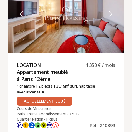
LOCATION ​
1 350 € / mois
Appartement meublé
à Paris 12ème ​
1 chambre
|
2 pièces
| 28.19m² surf. habitable
avec ascenseur
ACTUELLEMENT LOUÉ
Cours de Vincennes
Paris 12ème arrondissement - 75012
Quartier Nation - Picpus
Réf : 210399