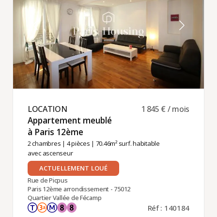
LOCATION ​
1 845 € / mois
Appartement meublé
à Paris 12ème ​
2 chambres
|
4 pièces
| 70.46m² surf. habitable
avec ascenseur
ACTUELLEMENT LOUÉ
Rue de Picpus
Paris 12ème arrondissement - 75012
Quartier Vallée de Fécamp
Réf : 140184