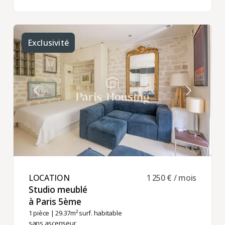
Exclusivité
LOCATION ​
1 250 € / mois
Studio meublé
à Paris 5ème ​
1 pièce
| 29.37m² surf. habitable
sans ascenseur