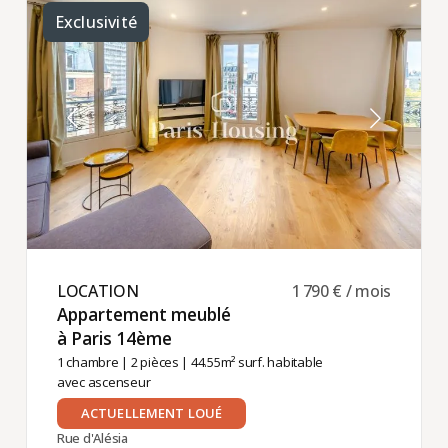
Exclusivité
LOCATION ​
1 790 € / mois
Appartement meublé
à Paris 14ème ​
1 chambre
|
2 pièces
| 44.55m² surf. habitable
avec ascenseur
ACTUELLEMENT LOUÉ
Rue d'Alésia