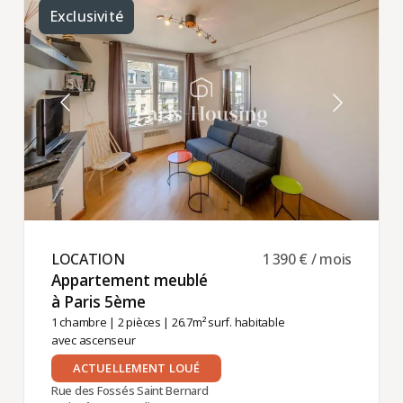
Exclusivité
LOCATION ​
1 390 € / mois
Appartement meublé
à Paris 5ème ​
1 chambre
|
2 pièces
| 26.7m² surf. habitable
avec ascenseur
ACTUELLEMENT LOUÉ
Rue des Fossés Saint Bernard