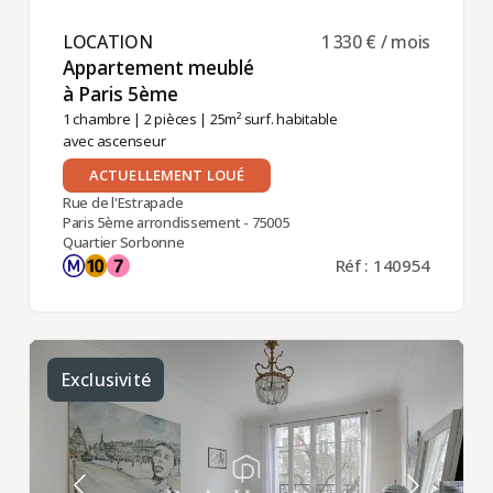
LOCATION ​
1 330 € / mois
Appartement meublé
à Paris 5ème ​
1 chambre
|
2 pièces
| 25m² surf. habitable
avec ascenseur
ACTUELLEMENT LOUÉ
Rue de l'Estrapade
Paris 5ème arrondissement - 75005
Quartier Sorbonne
Réf : 140954
Exclusivité