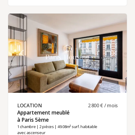
LOCATION ​
2 800 € / mois
Appartement meublé
à Paris 5ème ​
1 chambre
|
2 pièces
| 49.08m² surf. habitable
avec ascenseur