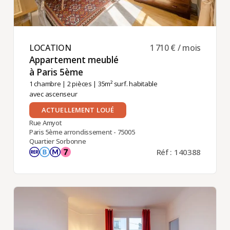
LOCATION ​
1 710 € / mois
Appartement meublé
à Paris 5ème ​
1 chambre
|
2 pièces
| 35m² surf. habitable
avec ascenseur
ACTUELLEMENT LOUÉ
Rue Amyot
Paris 5ème arrondissement - 75005
Quartier Sorbonne
Réf : 140388