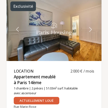
Exclusivité
LOCATION ​
2 000 € / mois
Appartement meublé
à Paris 14ème ​
1 chambre
|
2 pièces
| 51.03m² surf. habitable
avec ascenseur
ACTUELLEMENT LOUÉ
Rue Marie-Rose