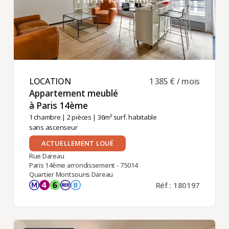
LOCATION ​
1 385 € / mois
Appartement meublé
à Paris 14ème ​
1 chambre
|
2 pièces
| 36m² surf. habitable
sans ascenseur
ACTUELLEMENT LOUÉ
Rue Dareau
Paris 14ème arrondissement - 75014
Quartier Montsouris Dareau
Réf : 180197