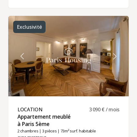
Exclusivité
LOCATION ​
3 090 € / mois
Appartement meublé
à Paris 5ème ​
2 chambres
|
3 pièces
| 73m² surf. habitable
avec ascenseur