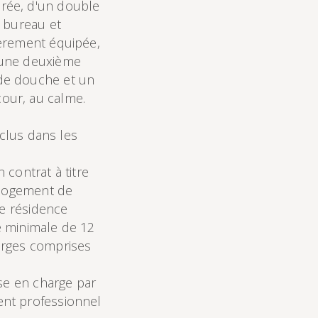
rée, d'un double
, bureau et
ièrement équipée,
 une deuxième
de douche et un
our, au calme.
nclus dans les
contrat à titre
 logement de
ue résidence
ée minimale de 12
arges comprises
ise en charge par
nt professionnel