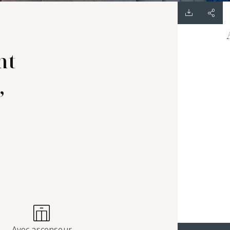
nt
,
Avec ascenseur