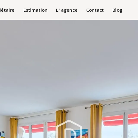
iétaire
Estimation
L' agence
Contact
Blog