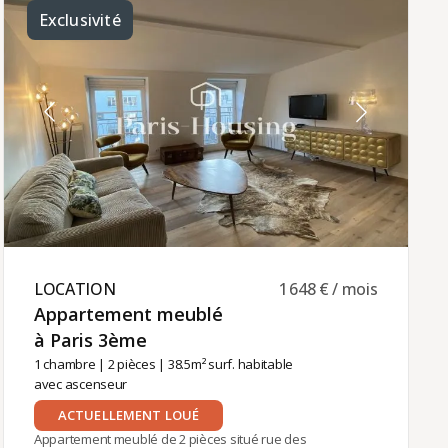
chaude individuels électriques.Location meublée
Exclusivité
disponible uniquement pour un bail société ou
une résidence secondaire du locataire (bail Code
civil).Loyer mensuel : 750 € charges comprises,
dont 35 € de charges communes.La gestion
locative de cet appartement est assurée par
Paris‑Housing, garantissant un accompagnement
professionnel et fiable tout au long de votre
séjour.
LOCATION ​
1 648 € / mois
Appartement meublé
à Paris 3ème ​
1 chambre
|
2 pièces
| 38.5m² surf. habitable
avec ascenseur
ACTUELLEMENT LOUÉ
Appartement meublé de 2 pièces situé rue des