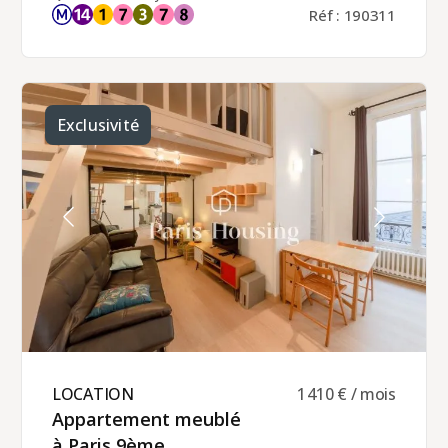
ancien en Pierre de Paris, au 1er étage traversant
Réf : 190311
entre rue et cour, avec ascenseur. Le studio refait
et meublé en 2019, comprend : une cuisine
dinatoire séparée avec beaucoup de
rangements, une pièce de vie avec canapé
convertible de qualité et coin bureau, une salle
d'eau avec WC. Chauffage et eau chaude
individuels (électrique)
Exclusivité
LOCATION ​
1 410 € / mois
Appartement meublé
à Paris 9ème ​