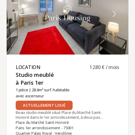
gestion locative de cet appartement est assurée
par Paris‑Housing, garantissant un
accompagnement professionnel et fiable tout au
long de votre séjour.
LOCATION ​
1 280 € / mois
Studio meublé
à Paris 1er ​
1 pièce
| 28.6m² surf. habitable
avec ascenseur
ACTUELLEMENT LOUÉ
Beau studio meublé situé Place du Marché Saint-
Honoré dans le 1er arrondissement, à deux pas
de la Place Vendôme, de l'Opéra et du Jardin des
Place du Marché Saint-Honoré
Tuileries. A proximité du métro Pyramides (lignes 7
Paris 1er arrondissement - 75001
et 14), ou Tuileries (ligne 1). Dans un immeuble
Quartier Palais Royal - Vendôme