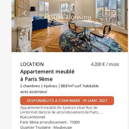
appartement est assurée par Paris‑Housing,
garantissant un accompagnement professionnel
et fiable tout au long de votre séjour.
LOCATION ​
4 200 € / mois
Appartement meublé
à Paris 9ème ​
2 chambres
|
4 pièces
| 88.81m² surf. habitable
avec ascenseur
DISPONIBILITE A CONFIRMER : 01 JANV. 2027
Appartement meublé de 4 pièces situé Rue de
Lentonnet dans le 9e arrondissement de Paris, à
proximité des stations Cadet (ligne 7) et Gare du
Rue Lentonnet
Nord (lignes 4, 5 et RER B, D et E).Situé au 5e étage
Paris 9ème arrondissement - 75009
avec ascenseur d'un remarquable immeuble
Quartier Trudaine - Maubeuge