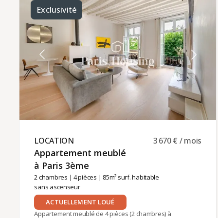
chambres doubles avec rangements intégrés,
Exclusivité
une salle de bain et un WC séparé.Chauffage et
eau chaude individuels (gaz).Location meublée
adaptée à une résidence principale, logement de
fonction (bail société) ou résidence secondaire
(bail code civil).Durée minimale de location de 3
mois.Loyer mensuel de 2,655 euros charges
comprises (100 euros).La gestion locative est
assurée par Paris‑Housing, garantissant un
accompagnement professionnel tout au long de
votre séjour.
LOCATION ​
3 670 € / mois
Appartement meublé
à Paris 3ème ​
2 chambres
|
4 pièces
| 85m² surf. habitable
sans ascenseur
ACTUELLEMENT LOUÉ
Appartement meublé de 4 pièces (2 chambres) à