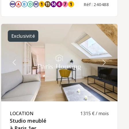
cuisine séparée toute équipée, une chambre sur
Réf : 240488
cour au calme, une salle d'eau, des wc séparés.
Le chauffage et l'eau chaude sont individuels
(électriques).Cette location meublée est
exclusivement proposée pour un bail société ou
en tant que résidence secondaire du locataire
(bail code civil), pour une durée minimale de
location de 6 mois prolongeable.Le loyer mensuel
Exclusivité
est de 2200 euros, charges comprises (120
euros).La gestion locative de ce bien est assurée
par Paris‑Housing, garantissant un
accompagnement professionnel et fiable tout au
long de votre séjour.
LOCATION ​
1 315 € / mois
Studio meublé
à Paris 1er ​