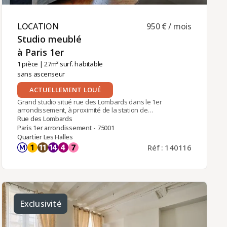
LOCATION ​
950 € / mois
Studio meublé
à Paris 1er ​
1 pièce
| 27m² surf. habitable
sans ascenseur
ACTUELLEMENT LOUÉ
Grand studio situé rue des Lombards dans le 1er
arrondissement, à proximité de la station de
métro Châtelet (Lignes 1, 4, 7, 11, 14, RER A, B, D, ).
Rue des Lombards
Dans immeuble ancien sécurisé, au 4ème étage
Paris 1er arrondissement - 75001
sans ascenseur, lumineux, avec poutres et
Quartier Les Halles
parquet massif. Il se compose de : une entrée
Réf : 140116
avec une petite pièce débarras, une cuisine semi-
ouverte, un grand séjour donnant sur rue, et une
salle d'eau avec WC. Chauffage et eau chaude
individuels (électrique).
Exclusivité