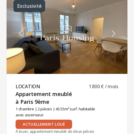
double avec salle de bain attenante, ainsi que
Exclusivité
des toilettes séparées. Le chauffage et l'eau
chaude sont électriques et à usage individuel.La
location de cet appartement meublé est
proposée pour une durée minimale de 6 mois,
avec un loyer mensuel de 1900 euros, charges
comprises. Location meublée disponible pour un
contrat à titre de résidence principale du locataire,
logement de fonction (pour un bail société) ou
résidence secondaire du locataire (bail code
civil).La gestion locative de cette propriété est
confiée à Paris‑Housing, garantissant un soutien
professionnel et fiable tout au long de votre
séjour.
LOCATION ​
1 800 € / mois
Appartement meublé
à Paris 9ème ​
1 chambre
|
2 pièces
| 45.55m² surf. habitable
avec ascenseur
ACTUELLEMENT LOUÉ
À louer, appartement meublé de deux pièces