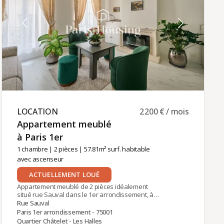
LOCATION ​
2 200 € / mois
Appartement meublé
à Paris 1er ​
1 chambre
|
2 pièces
| 57.81m² surf. habitable
avec ascenseur
ACTUELLEMENT LOUÉ
Appartement meublé de 2 pièces idéalement
situé rue Sauval dans le 1er arrondissement, à
proximité de la station Châtelet-Les Halles (Lignes
Rue Sauval
1, 4, 7, 11, 14 - RER A-B-D).La configuration
Paris 1er arrondissement - 75001
comprend une entrée, un séjour sur rue, une
Quartier Châtelet - Les Halles