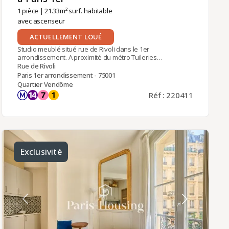
1 pièce
| 21.33m² surf. habitable
avec ascenseur
ACTUELLEMENT LOUÉ
Studio meublé situé rue de Rivoli dans le 1er
arrondissement. A proximité du métro Tuileries
(ligne 1). Dans un immeuble ancien en Pierre de
Rue de Rivoli
Taille, au 6ème étage avec ascenseur jusqu'au
Paris 1er arrondissement - 75001
5ème étage. Le studio comprend : une pièce de
Quartier Vendôme
vie avec lit double, une cuisine séparée
Réf : 220411
entièrement équipée, une salle d'eau avec WC.
Chauffage et eau chaude individuels (électrique).
Exclusivité