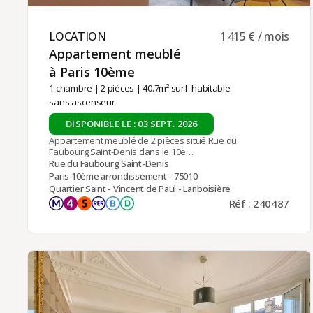
LOCATION ​
1 415 € / mois
Appartement meublé
à Paris 10ème ​
1 chambre
|
2 pièces
| 40.7m² surf. habitable
sans ascenseur
DISPONIBLE LE : 03 SEPT. 2026
Appartement meublé de 2 pièces situé Rue du
Faubourg Saint-Denis dans le 10e
arrondissement de Paris, à proximité des
Rue du Faubourg Saint-Denis
commerces, de la Gare du Nord (lignes 4 et 5, RER
Paris 10ème arrondissement - 75010
B et D) et de la Gare de l'Est.Situé en rez-de-
Quartier Saint - Vincent de Paul - Lariboisière
chaussée d'un immeuble ancien, cet appartement
Réf : 240487
se compose de :- un séjour avec une cuisine
américaine, aménagée et entièrement équipée,-
une chambre double,- une salle de douche avec
WC.Chauffage et eau chaude individuels
électriques.Location meublée disponible pour un
contrat à titre de résidence principale du locataire,
logement de fonction (bail société) ou résidence
secondaire (bail Code civil).Loyer mensuel : 1 415 €
charges comprises, dont 80 € de charges
communes.La gestion locative de cet