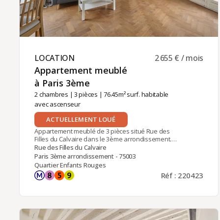
LOCATION ​
2 655 € / mois
Appartement meublé
à Paris 3ème ​
2 chambres
|
3 pièces
| 76.45m² surf. habitable
avec ascenseur
ACTUELLEMENT LOUÉ
Appartement meublé de 3 pièces situé Rue des
Filles du Calvaire dans le 3ème arrondissement. A
deux pas du Cirque d'Hiver et à quelques rues du
Rue des Filles du Calvaire
Square du Temple. Proche des stations Filles du
Paris 3ème arrondissement - 75003
Calvaire (ligne 8) et Oberkampf (lignes 5 et 9).Dans
Quartier Enfants Rouges
un immeuble Pierre de Paris, au 4ème étage avec
Réf : 220423
ascenseur et donnant sur cour, l'appartement se
compose ainsi : une entrée avec rangements, un
grand séjour avec un espace salle à manger, un
coin bureau aménagé et une cheminée
fonctionnelle, une grande cuisine ouverte toute
équipée avec une cuisinière de qualité, puis deux