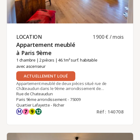
LOCATION ​
1 900 € / mois
Appartement meublé
à Paris 9ème ​
1 chambre
|
2 pièces
| 46.1m² surf. habitable
avec ascenseur
ACTUELLEMENT LOUÉ
Appartement meublé de deux pièces situé rue de
Châteaudun dans le 9ème arrondissement de
Paris, à proximité des stations de métro Notre-
Rue de Chateaudun
Dame-de-Lorette (Ligne 12) et Chaussée d'Antin -
Paris 9ème arrondissement - 75009
Lafayette (Lignes 7 et 9). Il se trouve au 6ème
Quartier Lafayette - Richer
étage d'un immeuble en pierre de taille de très
Réf : 140708
bon standing, doté d'un ascenseur et d'un
gardien, garantissant un environnement sécurisé
et confortable.D'une superficie habitable de 46
mètres carrés, l'appartement comprend une
entrée avec penderie, une pièce de séjour
double avec cuisine américaine, une chambre