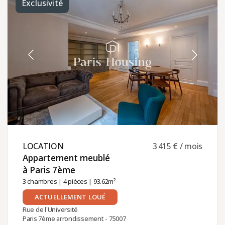
Exclusivité
LOCATION ​
3 415 € / mois
Appartement meublé
à Paris 7ème ​
3 chambres
|
4 pièces
| 93.62m²
ACTUELLEMENT LOUÉ
Rue de l'Université
Paris 7ème arrondissement - 75007