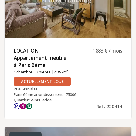
LOCATION ​
1 883 € / mois
Appartement meublé
à Paris 6ème ​
1 chambre
|
2 pièces
| 48.92m²
ACTUELLEMENT LOUÉ
Rue Stanislas
Paris 6ème arrondissement - 75006
Quartier Saint Placide
Réf : 220414