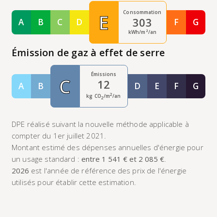
Consommation
E
303
A
B
C
D
F
G
Classe A
Classe B
Classe C
Classe D
Classe F
Class
kWh/m²/an
Émission de gaz à effet de serre
Émissions
C
12
A
B
D
E
F
G
Classe A
Classe B
Classe D
Classe E
Classe F
Class
2
kg CO
/m
/an
2
DPE réalisé suivant la nouvelle méthode applicable à
compter du 1er juillet 2021.
Montant estimé des dépenses annuelles d'énergie pour
un usage standard :
entre 1 541 € et 2 085 €
.
2026
est l'année de référence des prix de l'énergie
utilisés pour établir cette estimation.