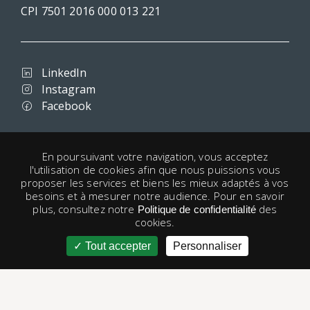
CPI 7501 2016 000 013 221
LinkedIn
Instagram
Facebook
Conditions d'utilisation
En poursuivant votre navigation, vous acceptez
l'utilisation de cookies afin que nous puissions vous
Confidentialité
proposer les services et biens les mieux adaptés à vos
Mentions légales
besoins et à mesurer notre audience. Pour en savoir
Cookies
plus, consultez notre
des
Politique de confidentialité
cookies.
Liens utiles
Tout accepter
Personnaliser
 utilisateur
© 1998 - 2026 Paris-Housing