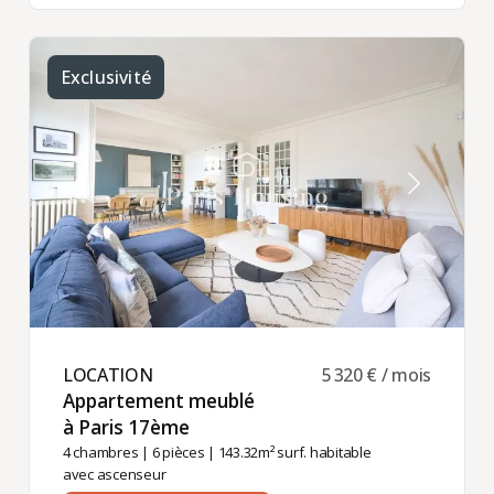
Exclusivité
LOCATION ​
5 320 € / mois
Appartement meublé
à Paris 17ème ​
4 chambres
|
6 pièces
| 143.32m² surf. habitable
avec ascenseur