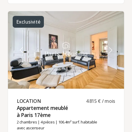
Exclusivité
LOCATION ​
4 815 € / mois
Appartement meublé
à Paris 17ème ​
2 chambres
|
4 pièces
| 106.4m² surf. habitable
avec ascenseur