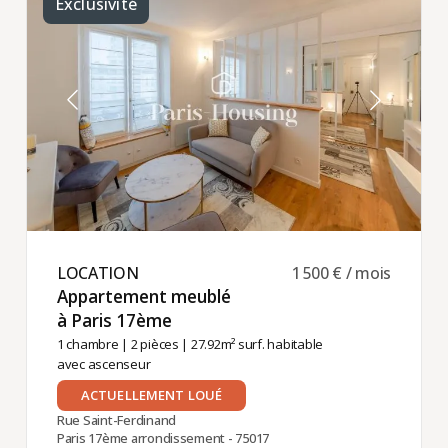
Exclusivité
LOCATION ​
1 500 € / mois
Appartement meublé
à Paris 17ème ​
1 chambre
|
2 pièces
| 27.92m² surf. habitable
avec ascenseur
ACTUELLEMENT LOUÉ
Rue Saint-Ferdinand
Paris 17ème arrondissement - 75017