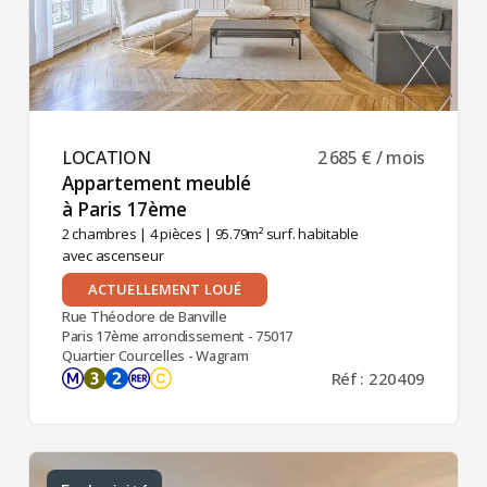
LOCATION ​
2 685 € / mois
Appartement meublé
à Paris 17ème ​
2 chambres
|
4 pièces
| 95.79m² surf. habitable
avec ascenseur
ACTUELLEMENT LOUÉ
Rue Théodore de Banville
Paris 17ème arrondissement - 75017
Quartier Courcelles - Wagram
Réf : 220409