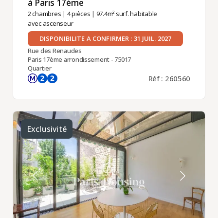
à Paris 17ème ​
2 chambres
|
4 pièces
| 97.4m² surf. habitable
avec ascenseur
DISPONIBILITE A CONFIRMER : 31 JUIL. 2027
Rue des Renaudes
Paris 17ème arrondissement - 75017
Quartier
Réf : 260560
Exclusivité