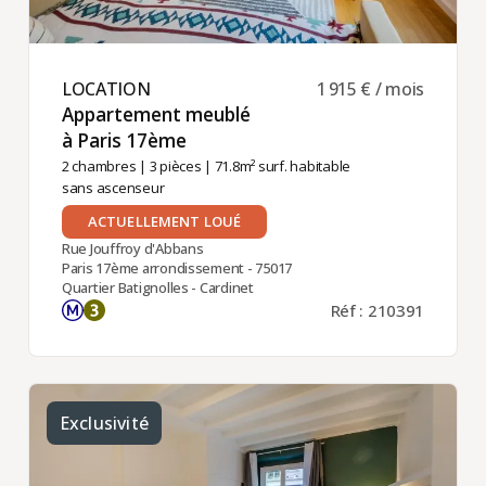
LOCATION ​
1 915 € / mois
Appartement meublé
à Paris 17ème ​
2 chambres
|
3 pièces
| 71.8m² surf. habitable
sans ascenseur
ACTUELLEMENT LOUÉ
Rue Jouffroy d'Abbans
Paris 17ème arrondissement - 75017
Quartier Batignolles - Cardinet
Réf : 210391
Exclusivité