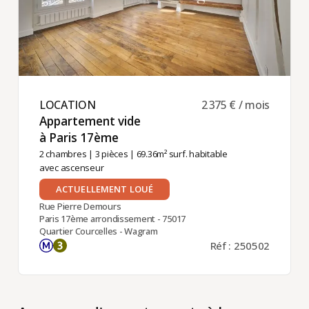
LOCATION ​
2 375 € / mois
Appartement vide
à Paris 17ème ​
2 chambres
|
3 pièces
| 69.36m² surf. habitable
avec ascenseur
ACTUELLEMENT LOUÉ
Rue Pierre Demours
Paris 17ème arrondissement - 75017
Quartier Courcelles - Wagram
Réf : 250502