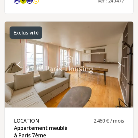
Réf : 240477
Exclusivité
LOCATION ​
2 460 € / mois
Appartement meublé
à Paris 7ème ​