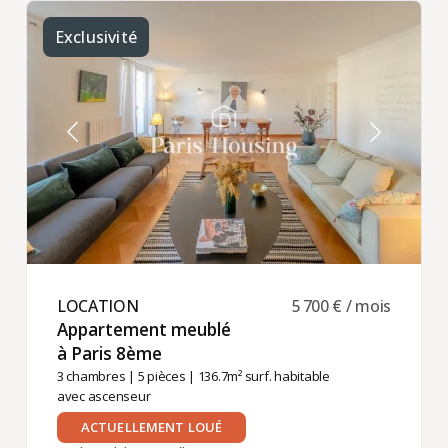
Exclusivité
LOCATION ​
5 700 € / mois
Appartement meublé
à Paris 8ème ​
3 chambres
|
5 pièces
| 136.7m² surf. habitable
avec ascenseur
ACTUELLEMENT LOUÉ