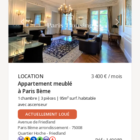
LOCATION ​
3 400 € / mois
Appartement meublé
à Paris 8ème ​
1 chambre
|
3 pièces
| 95m² surf. habitable
avec ascenseur
ACTUELLEMENT LOUÉ
Avenue de Friedland
Paris 8ème arrondissement - 75008
Quartier Hoche - Friedland
Réf : 140089