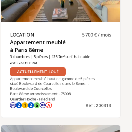
LOCATION ​
5 700 € / mois
Appartement meublé
à Paris 8ème ​
3 chambres
|
5 pièces
| 136.7m² surf. habitable
avec ascenseur
ACTUELLEMENT LOUÉ
Appartement meublé haut de gamme de 5 pièces
situé Boulevard de Courcelles dans le 8ème
arrondissement, à proximité des stations de
Boulevard de Courcelles
métro Ternes (ligne 2) et Charles de Gaulle - Etoile
Paris 8ème arrondissement - 75008
(lignes 1, 2, 6, et RER A). Situé au 5ème étage d'un
Quartier Hoche - Friedland
immeuble haussmannien avec ascenseur,
Réf : 200313
gardien et parking, cet appartement offre de
nombreuses prestations et espaces de
rangement.Il se compose d'un vestibule avec
placards intégrés, d'un grand séjour de 42 m²
avec balcon filant, d'une cuisine séparée
entièrement équipée (cave à vin, four vapeur...)