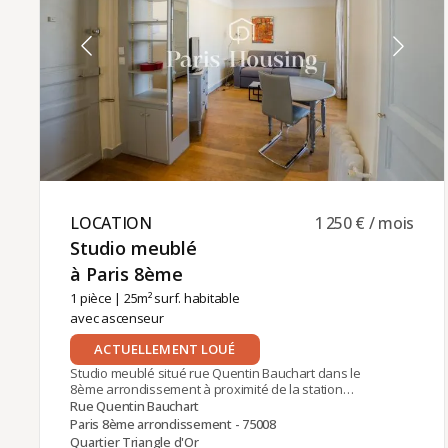
charges comprises (245 euros).La gestion locative
de cet appartement est assurée par
Paris‑Housing, garantissant un accompagnement
professionnel et fiable tout au long de votre
séjour.
LOCATION ​
1 250 € / mois
Studio meublé
à Paris 8ème ​
1 pièce
| 25m² surf. habitable
avec ascenseur
ACTUELLEMENT LOUÉ
Studio meublé situé rue Quentin Bauchart dans le
8ème arrondissement à proximité de la station
George V (Ligne 1). Dans un immeuble Art Déco de
Rue Quentin Bauchart
standing avec gardien. L'appartement se situe au
Paris 8ème arrondissement - 75008
8ème étage avec ascenseur jusqu'au 7ème. Il
Quartier Triangle d'Or