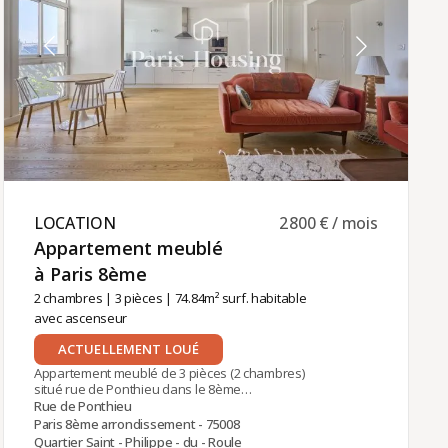
comprises (80 euros).La gestion locative de ce
bien est assurée par Paris‑Housing, garantissant
un accompagnement professionnel et fiable tout
au long de votre séjour.
LOCATION ​
2 800 € / mois
Appartement meublé
à Paris 8ème ​
2 chambres
|
3 pièces
| 74.84m² surf. habitable
avec ascenseur
ACTUELLEMENT LOUÉ
Appartement meublé de 3 pièces (2 chambres)
situé rue de Ponthieu dans le 8ème
arrondissement, au cœur du quartier des
Rue de Ponthieu
Champs-Elysées. Entre les stations de métro
Paris 8ème arrondissement - 75008
George V (ligne 1) et Saint-Philippe-du-Roule (ligne
Quartier Saint - Philippe - du - Roule