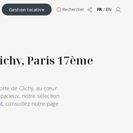
Gestion locative
Rechercher
FR
/
EN
Partager
Compt
ichy, Paris 17ème
rte de Clichy, au cœur
pacieux, notre sélection
t
, consultez notre page