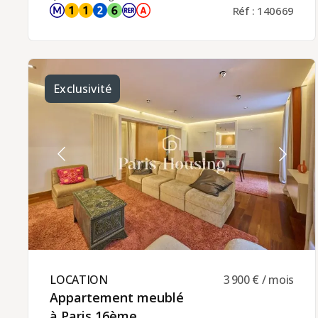
comprend : un salon avec petite terrasse, une
Réf : 140669
cuisine partiellement séparée avec balcon, une
salle de douche avec wc. Chauffage collectif
(Inclus dans les charges) et eau chaude
individuelle (électrique).
Exclusivité
LOCATION ​
3 900 € / mois
Appartement meublé
à Paris 16ème ​