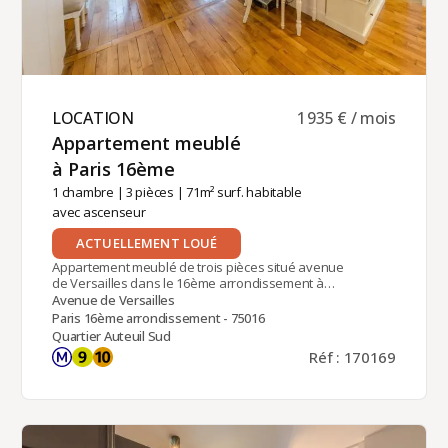
LOCATION ​
1 935 € / mois
Appartement meublé
à Paris 16ème ​
1 chambre
|
3 pièces
| 71m² surf. habitable
avec ascenseur
ACTUELLEMENT LOUÉ
Appartement meublé de trois pièces situé avenue
de Versailles dans le 16ème arrondissement à
proximité des quais de Seine, du parc André
Avenue de Versailles
Citroën et de la station de métro Exelmans (ligne
Paris 16ème arrondissement - 75016
9).Situé au 4ème étage avec ascenseur d'un
Quartier Auteuil Sud
immeuble 1930 de standing, il comprend : une
Réf : 170169
entrée, un double séjour / salle à manger, une
cuisine séparée et équipée, une chambre double,
une salle de bain, un wc séparé.Chauffage et eau
chaude collectifs.Location meublée de 12 mois
minimum, disponible pour résidence principale,
logement de fonction (bail société) ou résidence