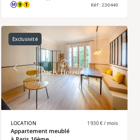
9), cet appartement offre une accessibilité
Réf : 230440
privilégiée.Situé au 6ème étage d'un immeuble
moderne avec ascenseur, cet appartement
récemment rénové présente de beaux volumes.
D'une superficie habitable de 74,84 m², il
comprend une entrée avec placard, un séjour
avec grande cuisine ouverte entièrement
équipée et coin repas offrant une vue dégagée
Exclusivité
sur la cour, une chambre principale avec lit double
et penderie intégrée, une deuxième chambre
avec canapé-lit, une spacieuse salle d'eau avec
douche à l'italienne et rangements, ainsi qu'un
WC séparé. Parking inclus. Le chauffage et l'eau
chaude sont collectifs (inclus dans les charges).Ce
bien est disponible en location meublée
exclusivement pour un bail société ou à titre de
résidence secondaire du locataire, avec une
durée minimale de 3 mois.Le loyer mensuel
s'élève à 2800 euros charges comprises (210
euros). La gestion locative de cet appartement est
assurée par Paris‑Housing, garantissant un
accompagnement professionnel et fiable
pendant toute la durée de votre séjour.
LOCATION ​
1 930 € / mois
Appartement meublé
à Paris 16ème ​