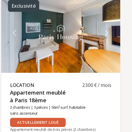
avec coin repas, de deux chambres doubles (dont
Exclusivité
une avec lit 200x200 cm), d'une chambre simple,
d'une grande salle de bain avec baignoire et
douche, de deux salles d'eau supplémentaires,
d'un WC séparé et d'une buanderie. Chauffage et
eau chaude collectifs.Loyer : 5 700 € charges
comprises (690 €).Location disponible pour
résidence principale, logement de fonction (bail
société) ou résidence secondaire. La gestion
locative est assurée par Paris‑Housing pour un
accompagnement fiable.
LOCATION ​
2 300 € / mois
Appartement meublé
à Paris 18ème ​
2 chambres
|
3 pièces
| 56m² surf. habitable
sans ascenseur
ACTUELLEMENT LOUÉ
Appartement meublé de trois pièces (2 chambres)