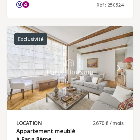
de 2 pièces se trouve au 5ᵉ étage sans ascenseur
Réf : 250524
d'un immeuble ancien en Pierre de Paris.D'une
superficie habitable de 58 m², rénové avec goût et
matériaux de qualités, il bénéficie d'un balcon et
d'une très belle vue sur Montmartre.Il comprend :
une entrée avec dressing, un double séjour/salle
à manger lumineux avec balcon donnant sur le
Sacré Coeur et les toits parisiens, une cuisine
Exclusivité
semi-ouverte entièrement équipée, une chambre
double donnant sur cour avec sa salle de douche
attenante, et un WC séparé.Chauffage et eau
chaude individuels (en électrique).Cet
appartement meublé est disponible pour une
location en tant que résidence principale,
logement de fonction (pour un bail société) ou
résidence secondaire (bail code civil).Loyer
mensuel : 2400 € charges comprises, dont 80 € de
charges communes.La gestion locative de cet
appartement est assurée par Paris‑Housing,
garantissant un accompagnement professionnel
et fiable tout au long de votre séjour.
LOCATION ​
2 670 € / mois
Appartement meublé
à Paris 8ème ​