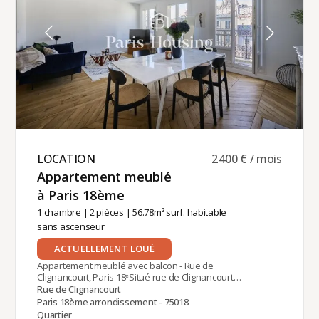
gestion locative de cet appartement est assurée
par Paris‑Housing, garantissant un
accompagnement professionnel et fiable tout au
long de votre séjour.
LOCATION ​
2 400 € / mois
Appartement meublé
à Paris 18ème ​
1 chambre
|
2 pièces
| 56.78m² surf. habitable
sans ascenseur
ACTUELLEMENT LOUÉ
Appartement meublé avec balcon - Rue de
Clignancourt, Paris 18ᵉSitué rue de Clignancourt
dans le 18ᵉ arrondissement de Paris, avec vue
Rue de Clignancourt
sur le Sacré Coeur, à proximité de la station
Paris 18ème arrondissement - 75018
Château Rouge (ligne 4), cet appartement meublé
Quartier