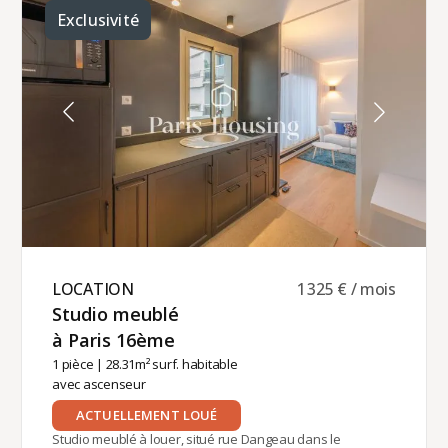
secondaire (bail code civil).Loyer mensuel : 1935 €
Exclusivité
charges comprises (245 €).Gestion locative
assurée par Paris‑Housing, garantissant un
accompagnement professionnel tout au long de
votre séjour.
LOCATION ​
1 325 € / mois
Studio meublé
à Paris 16ème ​
1 pièce
| 28.31m² surf. habitable
avec ascenseur
ACTUELLEMENT LOUÉ
Studio meublé à louer, situé rue Dangeau dans le