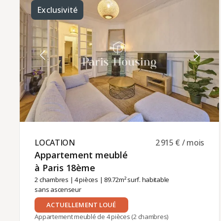
charges comprises (100 euros).La gestion locative
Exclusivité
est assurée par Paris‑Housing, garantissant un
accompagnement professionnel et fiable tout au
long de votre séjour.
LOCATION ​
2 915 € / mois
Appartement meublé
à Paris 18ème ​
2 chambres
|
4 pièces
| 89.72m² surf. habitable
sans ascenseur
ACTUELLEMENT LOUÉ
Appartement meublé de 4 pièces (2 chambres)