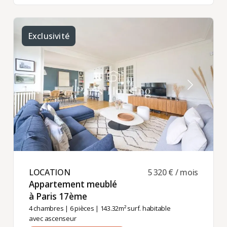
Exclusivité
LOCATION ​
5 320 € / mois
Appartement meublé
à Paris 17ème ​
4 chambres
|
6 pièces
| 143.32m² surf. habitable
avec ascenseur