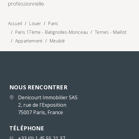
professionnelle.
Accueil
Louer
Paris
Paris 17ème - Batignolles-Monceau
Ternes - Maillot
Appartement
Meublé
NOUS RENCONTRER
Denicourt Immobilier SAS
2, rue de l'Exposition
75007 Paris, France
TÉLÉPHONE
+33 (0) 1 45 55 21 37