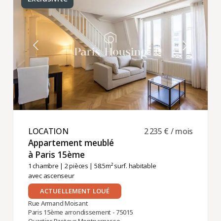
LOCATION ​
2 235 € / mois
Appartement meublé
à Paris 15ème ​
1 chambre
|
2 pièces
| 58.5m² surf. habitable
avec ascenseur
ACTUELLEMENT LOUÉ
Rue Armand Moisant
Paris 15ème arrondissement - 75015