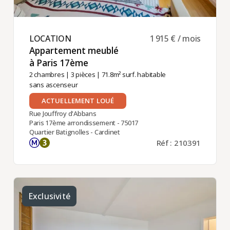
LOCATION ​
1 915 € / mois
Appartement meublé
à Paris 17ème ​
2 chambres
|
3 pièces
| 71.8m² surf. habitable
sans ascenseur
ACTUELLEMENT LOUÉ
Rue Jouffroy d'Abbans
Paris 17ème arrondissement - 75017
Quartier Batignolles - Cardinet
Réf : 210391
Exclusivité