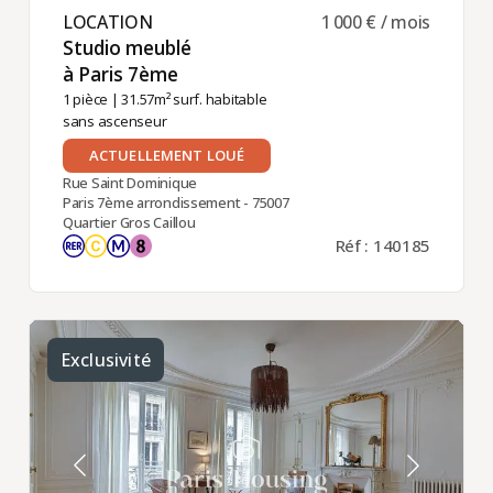
LOCATION ​
1 000 € / mois
Studio meublé
à Paris 7ème ​
1 pièce
| 31.57m² surf. habitable
sans ascenseur
ACTUELLEMENT LOUÉ
Rue Saint Dominique
Paris 7ème arrondissement - 75007
Quartier Gros Caillou
Réf : 140185
Exclusivité