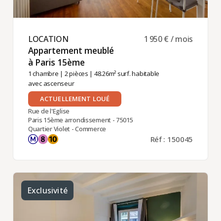
LOCATION ​
1 950 € / mois
Appartement meublé
à Paris 15ème ​
1 chambre
|
2 pièces
| 48.26m² surf. habitable
avec ascenseur
ACTUELLEMENT LOUÉ
Rue de l'Eglise
Paris 15ème arrondissement - 75015
Quartier Violet - Commerce
Réf : 150045
Exclusivité