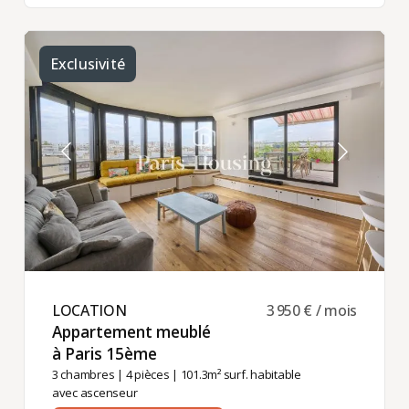
Exclusivité
LOCATION ​
3 950 € / mois
Appartement meublé
à Paris 15ème ​
3 chambres
|
4 pièces
| 101.3m² surf. habitable
avec ascenseur