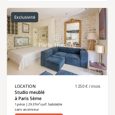
Exclusivité
LOCATION ​
1 250 € / mois
Studio meublé
à Paris 5ème ​
1 pièce
| 29.37m² surf. habitable
sans ascenseur