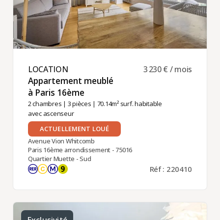
LOCATION ​
3 230 € / mois
Appartement meublé
à Paris 16ème ​
2 chambres
|
3 pièces
| 70.14m² surf. habitable
avec ascenseur
ACTUELLEMENT LOUÉ
Avenue Vion Whitcomb
Paris 16ème arrondissement - 75016
Quartier Muette - Sud
Réf : 220410