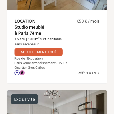
LOCATION ​
850 € / mois
Studio meublé
à Paris 7ème ​
1 pièce
| 19.08m² surf. habitable
sans ascenseur
ACTUELLEMENT LOUÉ
Rue de l'Exposition
Paris 7ème arrondissement - 75007
Quartier Gros Caillou
Réf : 140707
Exclusivité