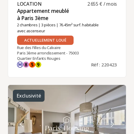
LOCATION ​
2 655 € / mois
Appartement meublé
à Paris 3ème ​
2 chambres
|
3 pièces
| 76.45m² surf. habitable
avec ascenseur
ACTUELLEMENT LOUÉ
Rue des Filles du Calvaire
Paris 3ème arrondissement - 75003
Quartier Enfants Rouges
Réf : 220423
Exclusivité