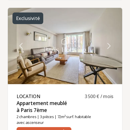
Exclusivité
LOCATION ​
3 500 € / mois
Appartement meublé
à Paris 7ème ​
2 chambres
|
3 pièces
| 72m² surf. habitable
avec ascenseur