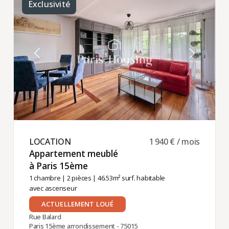
Exclusivité
LOCATION ​
1 940 € / mois
Appartement meublé
à Paris 15ème ​
1 chambre
|
2 pièces
| 46.53m² surf. habitable
avec ascenseur
ACTUELLEMENT LOUÉ
Rue Balard
Paris 15ème arrondissement - 75015