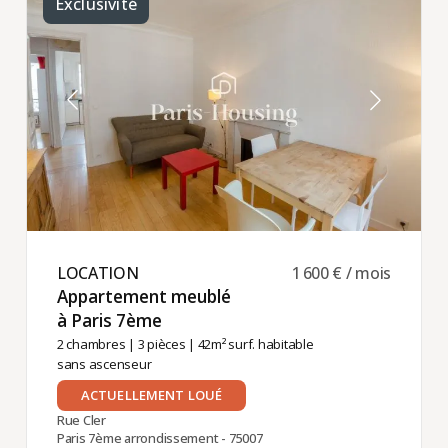
Exclusivité
LOCATION ​
1 600 € / mois
Appartement meublé
à Paris 7ème ​
2 chambres
|
3 pièces
| 42m² surf. habitable
sans ascenseur
ACTUELLEMENT LOUÉ
Rue Cler
Paris 7ème arrondissement - 75007