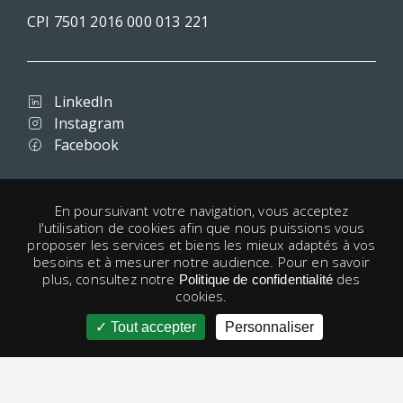
CPI 7501 2016 000 013 221
LinkedIn
Instagram
Facebook
Conditions d'utilisation
En poursuivant votre navigation, vous acceptez
l'utilisation de cookies afin que nous puissions vous
Confidentialité
proposer les services et biens les mieux adaptés à vos
Mentions légales
besoins et à mesurer notre audience. Pour en savoir
Cookies
plus, consultez notre
des
Politique de confidentialité
cookies.
Liens utiles
Tout accepter
Personnaliser
 utilisateur
© 1998 - 2026 Paris-Housing