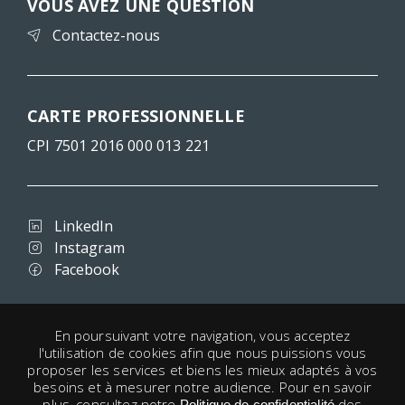
VOUS AVEZ UNE QUESTION
Contactez-nous
CARTE PROFESSIONNELLE
CPI 7501 2016 000 013 221
LinkedIn
Instagram
Facebook
Conditions d'utilisation
En poursuivant votre navigation, vous acceptez
l'utilisation de cookies afin que nous puissions vous
Confidentialité
proposer les services et biens les mieux adaptés à vos
Mentions légales
besoins et à mesurer notre audience. Pour en savoir
Cookies
plus, consultez notre
des
Politique de confidentialité