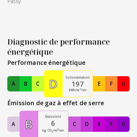
Passy
Diagnostic de performance
énergétique
Performance énergétique
Consommation
D
197
A
B
C
E
F
G
Classe A
Classe B
Classe C
Classe E
Classe F
Class
kWh/m²/an
Émission de gaz à effet de serre
Émissions
B
6
A
C
D
E
F
G
Classe A
Classe C
Classe D
Classe E
Classe F
Class
2
kg CO
/m
/an
2