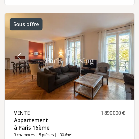
Sous offre
VENTE ​
1 890 000 €
Appartement
à Paris 16ème ​
3 chambres
|
5 pièces
| 130.6m²