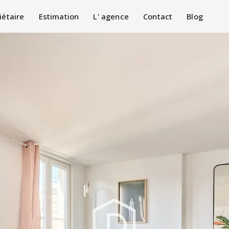
iétaire
Estimation
L' agence
Contact
Blog