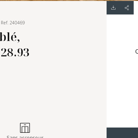
- Ref. 240469
blé,
 28.93
Q
Sans ascenseur