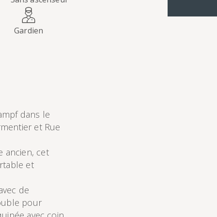
Gardien
ampf dans le
rmentier et Rue
 ancien, cet
rtable et
avec de
double pour
quipée avec coin