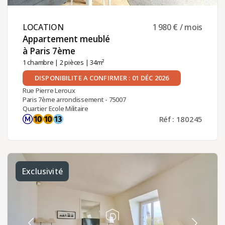
LOCATION ​
1 980 € / mois
Appartement meublé
à Paris 7ème ​
1 chambre
|
2 pièces
| 34m²
DISPONIBILITE A CONFIRMER : 01 DÉC 2026
Rue Pierre Leroux
Paris 7ème arrondissement - 75007
Quartier Ecole Militaire
Réf : 180245
Exclusivité