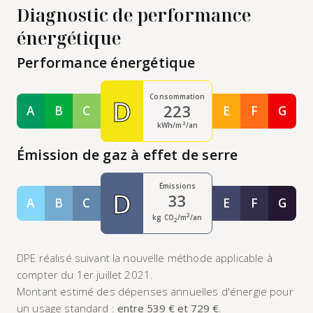
Diagnostic de performance
énergétique
Performance énergétique
Consommation
D
223
A
B
C
E
F
G
Classe A
Classe B
Classe C
Classe E
Classe F
Class
kWh/m²/an
Émission de gaz à effet de serre
Émissions
D
33
A
B
C
E
F
G
Classe A
Classe B
Classe C
Classe E
Classe F
Class
2
kg CO
/m
/an
2
DPE réalisé suivant la nouvelle méthode applicable à
compter du 1er juillet 2021.
Montant estimé des dépenses annuelles d'énergie pour
un usage standard :
entre 539 € et 729 €
.