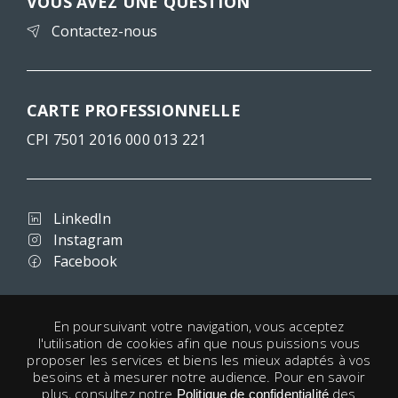
VOUS AVEZ UNE QUESTION
Contactez-nous
CARTE PROFESSIONNELLE
CPI 7501 2016 000 013 221
LinkedIn
Instagram
Facebook
Conditions d'utilisation
En poursuivant votre navigation, vous acceptez
l'utilisation de cookies afin que nous puissions vous
Confidentialité
proposer les services et biens les mieux adaptés à vos
Mentions légales
besoins et à mesurer notre audience. Pour en savoir
Cookies
plus, consultez notre
des
Politique de confidentialité