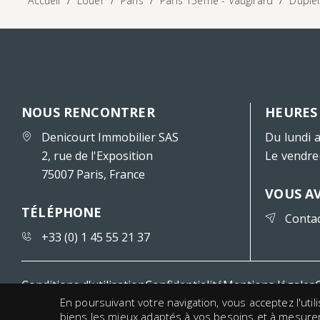
Accueil
Louer
Paris
Paris 15ème - Vaugirard
Duplei
NOUS RENCONTRER
HEURES
Denicourt Immobilier SAS
Du lundi a
2, rue de l'Exposition
Le vendre
75007 Paris, France
VOUS A
TÉLÉPHONE
Conta
+33 (0) 1 45 55 21 37
Conditions d'utilisation
Confidentialité
Mentions légales
En poursuivant votre navigation, vous acceptez l'uti
biens les mieux adaptés à vos besoins et à mesurer