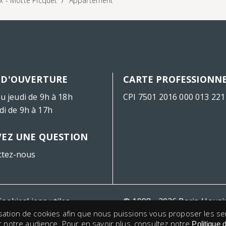
x - Motte Picquet
Appartement
 D'OUVERTURE
CARTE PROFESSIONN
u jeudi de 9h à 18h
CPI 7501 2016 000 013 221
di de 9h à 17h
VEZ UNE QUESTION
ctez-nous
Cookies
Liens utiles
© 1998 - 2026 Paris-Hous
lisation de cookies afin que nous puissions vous proposer les se
 notre audience. Pour en savoir plus, consultez notre
Politique 