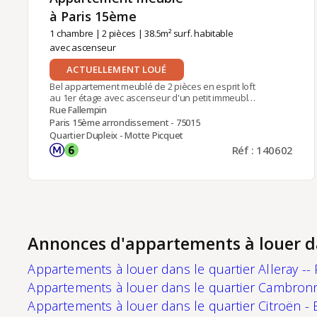
à Paris 15ème ​
1 chambre
|
2 pièces
| 38.5m² surf. habitable
avec ascenseur
ACTUELLEMENT LOUÉ
Bel appartement meublé de 2 pièces en esprit loft
au 1er étage avec ascenseur d'un petit immeuble
idéalement situé dans une petite rue calme du
Rue Fallempin
quartier de la Motte-Picquet. Il comprend: une
Paris 15ème arrondissement - 75015
entrée, un séjour avec cuisine américaine
Quartier Dupleix - Motte Picquet
équipée, une chambre avec lit double, une salle
Réf : 140602
de bains avec baignoire et wc séparés.Parking au
sous-sol inclus.
Annonces d'appartements à louer d
Appartements à louer dans le quartier Alleray --
Appartements à louer dans le quartier Cambronn
Appartements à louer dans le quartier Citroën - 