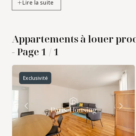
Appartements à louer proc
location
- Page 1 / 1
d'appartement
meublé dans le
quartier de Dupleix
Motte Picquet
Exclusivité