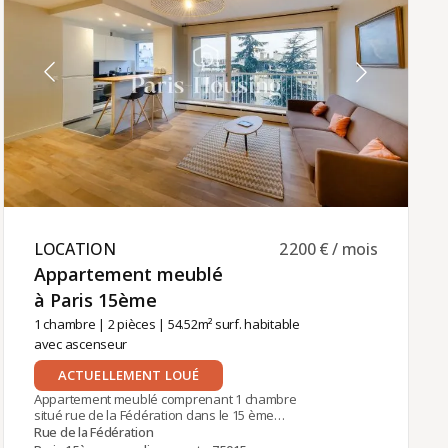
locative est assurée par Paris‑Housing,
garantissant un accompagnement professionnel.
LOCATION ​
2 200 € / mois
Appartement meublé
à Paris 15ème ​
1 chambre
|
2 pièces
| 54.52m² surf. habitable
avec ascenseur
ACTUELLEMENT LOUÉ
Appartement meublé comprenant 1 chambre
situé rue de la Fédération dans le 15 ème
arrondissement à proximité de la station La
Rue de la Fédération
Motte-Picquet Grenelle (Lignes 6, 8, 10).