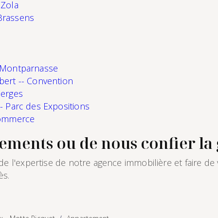
 Zola
Brassens
- Montparnasse
bert -- Convention
Berges
- Parc des Expositions
 Commerce
tements ou de nous confier la 
e l'expertise de notre agence immobilière et faire de 
ès.