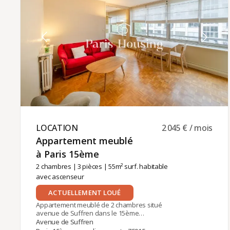
civil).Loyer mensuel : 1 690 € charges comprises,
dont 100 € de charges communes.La gestion
locative de cet appartement est assurée par
Paris‑Housing, garantissant un accompagnement
professionnel et fiable tout au long de votre
séjour.
LOCATION ​
2 045 € / mois
Appartement meublé
à Paris 15ème ​
2 chambres
|
3 pièces
| 55m² surf. habitable
avec ascenseur
ACTUELLEMENT LOUÉ
Appartement meublé de 2 chambres situé
avenue de Suffren dans le 15ème
arrondissement à proximité du Champ de Mars et
Avenue de Suffren
de la station de métro Dupleix (Ligne