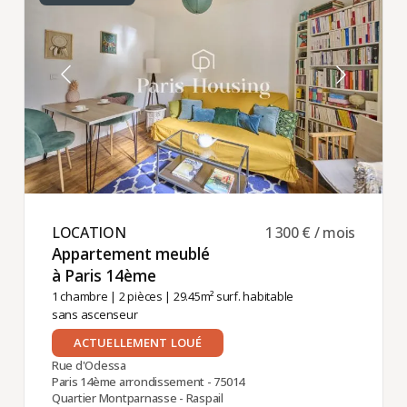
LOCATION ​
1 300 € / mois
Appartement meublé
à Paris 14ème ​
1 chambre
|
2 pièces
| 29.45m² surf. habitable
sans ascenseur
ACTUELLEMENT LOUÉ
Rue d'Odessa
Paris 14ème arrondissement - 75014
Quartier Montparnasse - Raspail