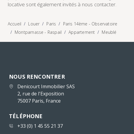
locative sont également invités à nous contacter.
Accueil
Louer
Paris
Paris 14ème - Observatoire
Montparnasse - Raspail
Appartement
Meublé
NOUS RENCONTRER
Denicourt Immobilier SAS
2, rue de l'Exposition
75007 Paris, France
TÉLÉPHONE
+33 (0) 1 45 55 21 37