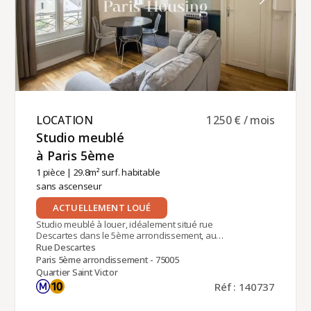
LOCATION ​
1 250 € / mois
Studio meublé
à Paris 5ème ​
1 pièce
| 29.8m² surf. habitable
sans ascenseur
ACTUELLEMENT LOUÉ
Studio meublé à louer, idéalement situé rue
Descartes dans le 5ème arrondissement, au
cœur du quartier latin, à proximité du Panthéon et
Rue Descartes
du lycée Henri IV. Au 4ème étage sans ascenseur
Paris 5ème arrondissement - 75005
d'un immeuble Pierre de Paris avec gardienne.Ce
Quartier Saint Victor
logement d'une superficie habitable de 29.8 m2
Réf : 140737
est traversant, se compose d'un séjour avec
rangements et cuisine ouverte entièrement