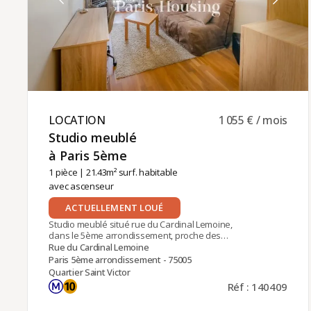
et fiable tout au long de votre séjour.
LOCATION ​
1 055 € / mois
Studio meublé
à Paris 5ème ​
1 pièce
| 21.43m² surf. habitable
avec ascenseur
ACTUELLEMENT LOUÉ
Studio meublé situé rue du Cardinal Lemoine,
dans le 5ème arrondissement, proche des
stations de métro Cardinal Lemoine (ligne 10) et
Rue du Cardinal Lemoine
Jussieu (ligne 7).Au 3ème étage d'un immeuble en
Paris 5ème arrondissement - 75005
pierre de taille avec ascenseur, le studio se
Quartier Saint Victor
compose d'une entrée, d'une pièce de vie avec
Réf : 140409
canapé-lit, d'une cuisine ouverte équipée et d'une
salle de douche avec WC. Chauffage et eau