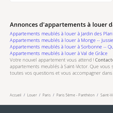
chaude individuels électriques.Location meublée
de 3 mois minimum, exclusivement en bail société
ou à titre de résidence secondaire (bail code
civil).Loyer : 1 055 € par mois, charges comprises.
Gestion locative assurée par Paris‑Housing,
garantissant un accompagnement professionnel
Annonces d'appartements à louer d
et fiable.
Appartements meublés à louer à Jardin des Plan
Appartements meublés à louer à Monge -- Jussi
Appartements meublés à louer à Sorbonne -- Qua
Appartements meublés à louer à Val de Grâce
Votre nouvel appartement vous attend !
Contact
appartements meublés à Saint-Victor. Que vous so
toutes vos questions et vous accompagner dans
Accueil
Louer
Paris
Paris 5ème - Panthéon
Saint-V